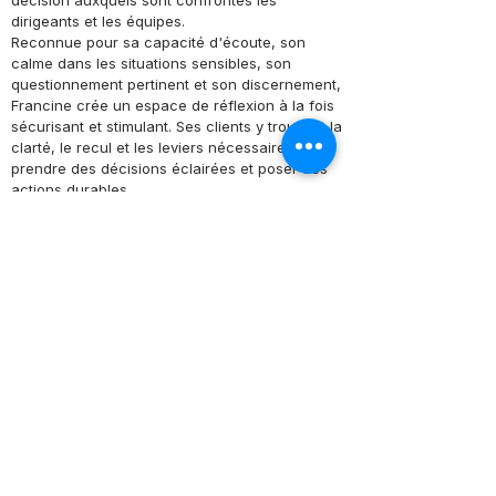
décision auxquels sont confrontés les
dirigeants et les équipes.
Reconnue pour sa capacité d'écoute, son
calme dans les situations sensibles, son
questionnement pertinent et son discernement,
Francine crée un espace de réflexion à la fois
sécurisant et stimulant. Ses clients y trouvent la
clarté, le recul et les leviers nécessaires pour
prendre des décisions éclairées et poser des
actions durables.
Sa mission
Créer du sens, réparer, développer et élever
les êtres humains dans ce qu'ils ont de plus
beau.
Parce qu'au cœur de chaque organisation se
trouvent des personnes, et que lorsque les
personnes grandissent, les organisations
évoluent elles aussi.